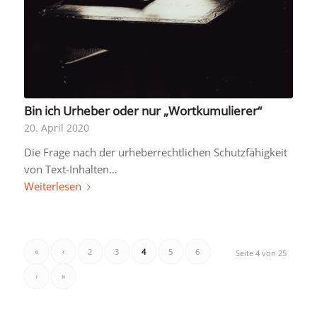
Bin ich Urheber oder nur „Wortkumulierer“
20. April 2020
Die Frage nach der urheberrechtlichen Schutzfähigkeit
von Text-Inhalten…
Weiterlesen
«
‹
2
3
4
5
6
Seite 4 von 25
›
»