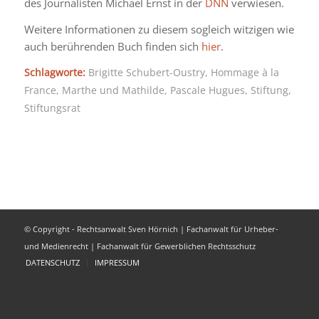
des Journalisten Michael Ernst in der
DNN
verwiesen.
Weitere Informationen zu diesem sogleich witzigen wie
auch berührenden Buch finden sich
hier
.
Schlagworte:
Brigitte Schubert-Oustry
,
Hommage à la
France
,
Marthe und Mathilde
,
Pascale Hugues
,
Stiftung
,
Stiftungsrat
© Copyright - Rechtsanwalt Sven Hörnich | Fachanwalt für Urheber-
und Medienrecht | Fachanwalt für Gewerblichen Rechtsschutz
DATENSCHUTZ
IMPRESSUM