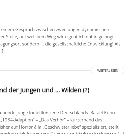
an einem Gespräch zwischen zwei jungen dynamischen
r Stelle, auf welchem Weg wir eigentlich dahin gelangt
gungsort sondern … die gesellschaftliche Entwicklung! Als
…]
WEITERLESEN
nd der Jungen und … Wilden (?)
rebende junge Indiefilmszene Deutschlands. Rafael Kühn
 „1984-Adaption“ – „Das Verhör“ – kurzerhand das
her auf Horror á la „Geschwisterliebe“ spezialisiert, stellt
klammheimlich bringt eine Gruppe von Medienabsolventen […]