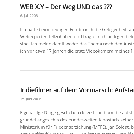
WEB X.Y – Der Weg UND das ???
6. Juli 2008
Ich hatte beim heutigen Filmbrunch die Gelegenheit, 
Webexperten teilzuhaben und fragte mich an irgend eine
sind. Ich meine damit weder das Thema noch den Austra
ich vor etwa 17 Jahren die erste Videokamera meines [
Indiefilmer auf dem Vormarsch: Aufsta
15. Juni 2008
Eigenartige Dinge geschehen derzeit rund um die aufst
gründet angesichts des bundesweiten Kinostarts seiner
Ministerium für Friedenserziehung (MFFE). Jan Soldat, bis
den Vorfilm für einen … ja … „Toilettenwestern“ und 